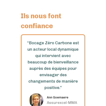
Ils nous font
confiance
éro
“Bocage Zéro Carbone est
un acteur local dynamique
p
ace
qui intervient avec
ment
beaucoup de bienveillance
g
auprès des équipes pour
co
envisager des
impa
changements de manière
mes
ondé
positive.”
Ann Goemaere
Assurexcel-MMA