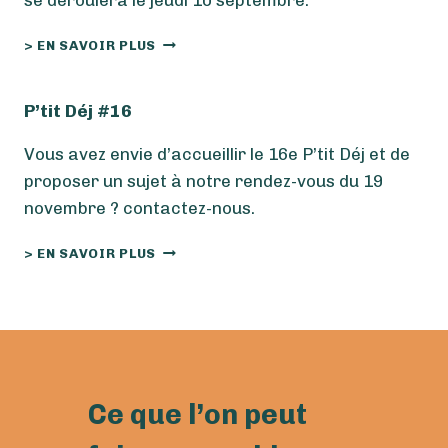
se déroulera le jeudi 10 septembre.
P
> EN SAVOIR PLUS
’
T
I
P’tit Déj #16
T
D
Vous avez envie d’accueillir le 16e P’tit Déj et de
É
proposer un sujet à notre rendez-vous du 19
J
novembre ? contactez-nous.
#
1
P
5
> EN SAVOIR PLUS
’
T
I
T
D
É
J
Ce que l’on peut
#
1